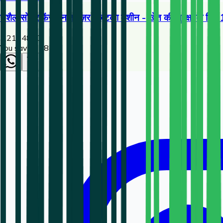
राशैल सोलर फेंस एनर्जाइज़र | ज़टका मशीन - खेत की सुरक्षा के लि
3,216
4800
You save ₹
1584