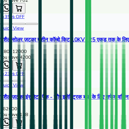
🔥
35
% OFF
Quick View
राशैल सोलर ज़टका मशीन कॉम्बो किट 10KV | 25 एकड़ तक के लिए ह
7,800
12000
You save ₹
4200
🔥
23
% OFF
Quick View
राशैल ज़टका इंसुलेटर पैक - सौर इलेक्ट्रिक बाड़ के लिए सफेद वर्ज
462
600
You save ₹
138