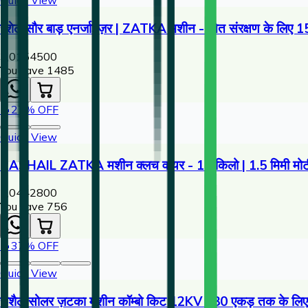
Quick View
रशेल सौर बाड़ एनर्जाइज़र | ZATKA मशीन - खेत संरक्षण के लिए 1
3,015
4500
You save ₹
1485
🔥
27
% OFF
Quick View
RASHAIL ZATKA मशीन क्लच वायर - 10 किलो | 1.5 मिमी मोटी 
2,044
2800
You save ₹
756
🔥
37
% OFF
Quick View
राशैल सोलर ज़टका मशीन कॉम्बो किट 12KV | 30 एकड़ तक के लिए फ