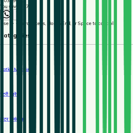
6,030
9000
You save ₹
2970
Use ← → arrow keys, Home/End, or Space to control
Categories
Zatka Machine
बैटरी स्प्रेयर
मोटर नियंत्रक