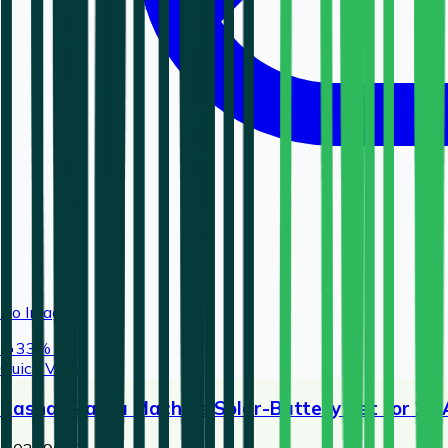
No Image
🔥
33
% OFF
Quick View
Rashail Zatka Machine Solar-Battery Set for 20 