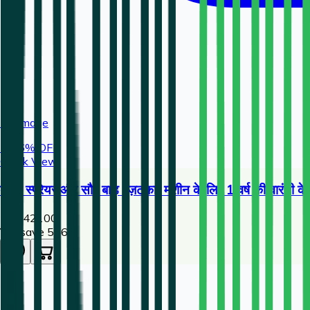
No Image
🔥
26
% OFF
Quick View
बैटरी स्प्रेयर और सौर बाड़ (ज़टका) मशीन के लिए 1 वर्ष की वारं
1,554
2100
You save ₹
546