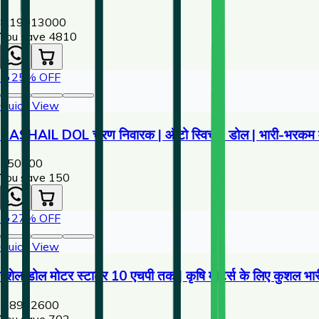
8,190
13000
You save ₹
4810
🔥
25
% OFF
Quick View
RASHAIL DOL चरण निवारक | ऑटो स्विच - डोल | भारी-भरकम मो
450
600
You save ₹
150
🔥
27
% OFF
Quick View
रशेल डोल मोटर स्टार्टर 10 एचपी तक | कृषि मोटर्स के लिए कुशल भारी-
1,898
2600
You save ₹
702