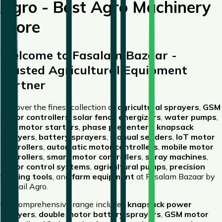
Agro - Best Agro Machinery
Store
Welcome to Fasalam Bazaar -
Trusted Agricultural Equipment
Partner
Discover the finest collection of
agricultural sprayers
,
GSM
motor controllers
,
solar fence energizers
,
water pumps
,
DOL motor starters
,
phase preventers
,
knapsack
sprayers
,
battery sprayers
,
manual seeders
,
IoT motor
controllers
,
automatic motor controllers
,
mobile motor
controllers
,
smart motor controllers
,
spray machines
,
motor control systems
,
agricultural pumps
,
precision
farming tools
, and
farm equipment
at Fasalam Bazaar by
Rashail Agro.
Our comprehensive range includes
knapsack power
sprayers
,
double motor battery sprayers
,
GSM motor