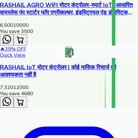
RASHAIL AGRO WIFI मोटर कंट्रोलर-स्मार्ट IoT- आधारित
वायरलेस पंप स्टार्टर फॉर एग्रीकल्चर, इंडस्ट्रियल एंड डोमेस्टिक
USECASE
6,500
10000
You save ₹
3500
🔥
39
% OFF
Quick View
RASHAIL IoT मोटर कंट्रोलर | कोई मासिक रिचार्ज की
आवश्यकता नहीं है
7,320
12000
You save ₹
4680