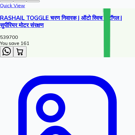
Quick View
RASHAIL TOGGLE चरण निवारक | ऑटो स्विच - टॉगल |
सुपीरियर मोटर संरक्षण
539
700
You save ₹
161