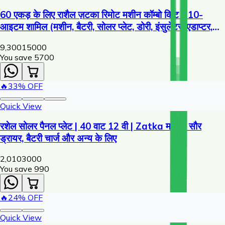
60 एकड़ के लिए राशैल ज़टका रिमोट मशीन कॉम्बो किट - 10-
आइटम शामिल (मशीन, बैटरी, सोलर प्लेट, डोरी, इंसुलेटर, एडाप्टर,
चेतावनी प्लेट)
9,300
15000
You save ₹
5700
🔥
33
% OFF
Quick View
रशेल सोलर पैनल प्लेट | 40 वाट 12 वी | Zatka मशीन, सौर
ड्रायर, बैटरी चार्ज और अन्य के लिए
2,010
3000
You save ₹
990
🔥
24
% OFF
Quick View