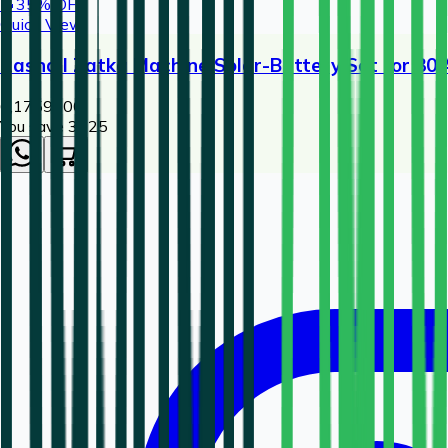
🔥
35
% OFF
Quick View
Rashail Zatka Machine Solar-Battery Set for 30 
6,175
9500
You save ₹
3325