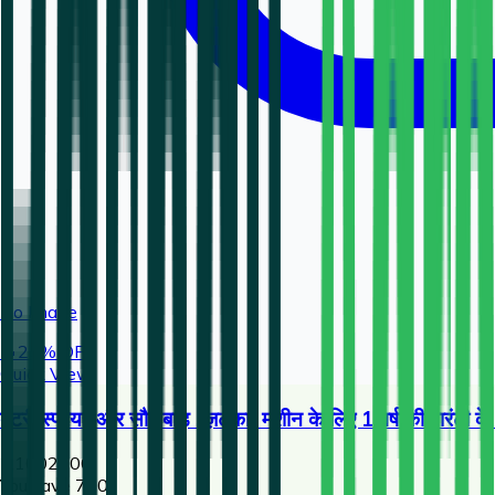
No Image
🔥
25
% OFF
Quick View
बैटरी स्प्रेयर और सौर बाड़ (ज़टका) मशीन के लिए 1 वर्ष की वारं
2,100
2800
You save ₹
700