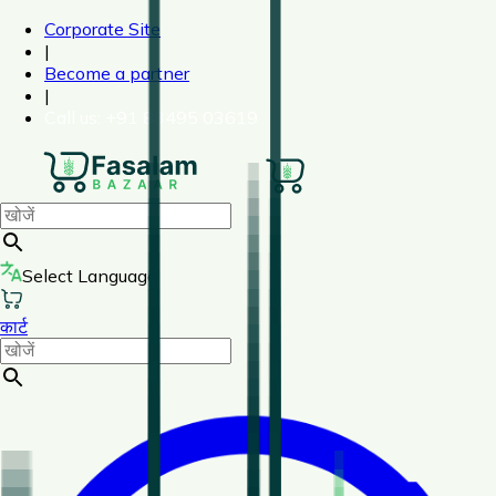
Corporate Site
|
Become a partner
|
Call us
: +91 83495 03619
Select Language
कार्ट