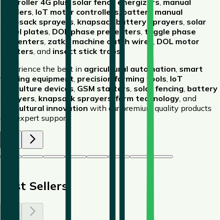
controller 4G plus
,
solar fence energizers
,
manual
seeders
,
IoT motor controllers
,
battery manual
knapsack sprayers
,
knapsack battery sprayers
,
solar
panel plates
,
DOL phase preventers
,
toggle phase
preventers
,
zatka machine clutch wires
,
DOL motor
starters
, and
insect stick traps
.
Experience the best in
agricultural automation
,
smart
farming equipment
,
precision farming tools
,
IoT
agriculture devices
,
GSM starters
,
solar fencing
,
battery
sprayers
,
knapsack sprayers
,
farm technology
, and
agricultural innovation
with our premium quality products
and expert support.
1
/
8
Best Sellers