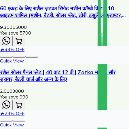
60 एकड़ के लिए राशैल ज़टका रिमोट मशीन कॉम्बो किट - 10-
आइटम शामिल (मशीन, बैटरी, सोलर प्लेट, डोरी, इंसुलेटर, एडाप्टर,
चेतावनी प्लेट)
9,300
15000
You save ₹
5700
🔥
33
% OFF
Quick View
रशेल सोलर पैनल प्लेट | 40 वाट 12 वी | Zatka मशीन, सौर
ड्रायर, बैटरी चार्ज और अन्य के लिए
2,010
3000
You save ₹
990
🔥
24
% OFF
Quick View