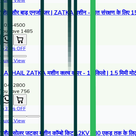
Quick View
रशेल सौर बाड़ एनर्जाइज़र | ZATKA मशीन - खेत संरक्षण के लिए 1
3,015
4500
You save ₹
1485
🔥
27
% OFF
Quick View
RASHAIL ZATKA मशीन क्लच वायर - 10 किलो | 1.5 मिमी मोटी 
2,044
2800
You save ₹
756
🔥
37
% OFF
Quick View
राशैल सोलर ज़टका मशीन कॉम्बो किट 12KV | 30 एकड़ तक के लिए फ