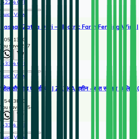
🔥
22
% OFF
Quick View
Rashail Zatka Dori – Electric Farm Fencing Wire |
1,053
1350
You save ₹
297
🔥
33
% OFF
Quick View
रशेल सौर बाड़ एनर्जाइज़र | ZATKA मशीन - खेत संरक्षण के लिए 1
2,546
3800
You save ₹
1254
🔥
33
% OFF
Quick View