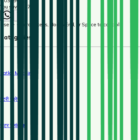
6,030
9000
You save ₹
2970
Use ← → arrow keys, Home/End, or Space to control
Categories
Zatka Machine
बैटरी स्प्रेयर
मोटर नियंत्रक