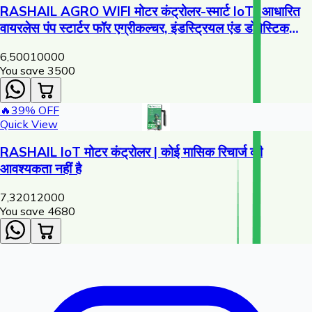
RASHAIL AGRO WIFI मोटर कंट्रोलर-स्मार्ट IoT- आधारित
वायरलेस पंप स्टार्टर फॉर एग्रीकल्चर, इंडस्ट्रियल एंड डोमेस्टिक
USECASE
6,500
10000
You save ₹
3500
🔥
39
% OFF
Quick View
RASHAIL IoT मोटर कंट्रोलर | कोई मासिक रिचार्ज की
आवश्यकता नहीं है
7,320
12000
You save ₹
4680