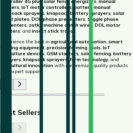
controller 4G plus
,
solar fence energizers
,
manual
seeders
,
IoT motor controllers
,
battery manual
knapsack sprayers
,
knapsack battery sprayers
,
solar
panel plates
,
DOL phase preventers
,
toggle phase
preventers
,
zatka machine clutch wires
,
DOL motor
starters
, and
insect stick traps
.
Experience the best in
agricultural automation
,
smart
farming equipment
,
precision farming tools
,
IoT
agriculture devices
,
GSM starters
,
solar fencing
,
battery
sprayers
,
knapsack sprayers
,
farm technology
, and
agricultural innovation
with our premium quality products
and expert support.
1
/
8
Best Sellers