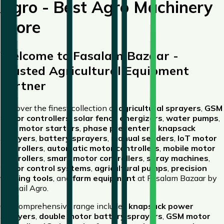
Agro - Best Agro Machinery
Store
Welcome to Fasalam Bazaar -
Trusted Agricultural Equipment
Partner
Discover the finest collection of
agricultural sprayers
,
GSM
motor controllers
,
solar fence energizers
,
water pumps
,
DOL motor starters
,
phase preventers
,
knapsack
sprayers
,
battery sprayers
,
manual seeders
,
IoT motor
controllers
,
automatic motor controllers
,
mobile motor
controllers
,
smart motor controllers
,
spray machines
,
motor control systems
,
agricultural pumps
,
precision
farming tools
, and
farm equipment
at Fasalam Bazaar by
Rashail Agro.
Our comprehensive range includes
knapsack power
sprayers
,
double motor battery sprayers
,
GSM motor