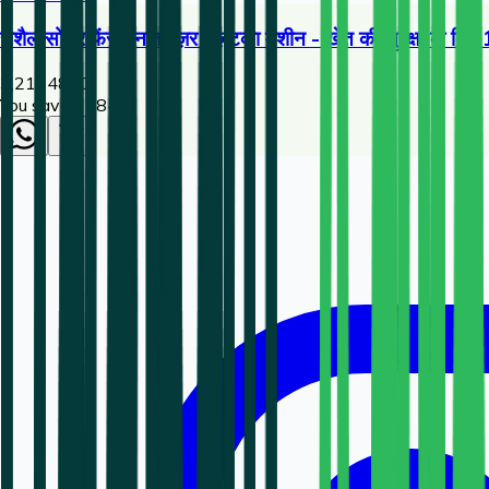
राशैल सोलर फेंस एनर्जाइज़र | ज़टका मशीन - खेत की सुरक्षा के लि
3,216
4800
You save ₹
1584