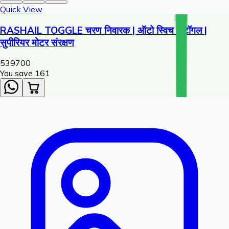
Quick View
RASHAIL TOGGLE चरण निवारक | ऑटो स्विच - टॉगल |
सुपीरियर मोटर संरक्षण
539
700
You save ₹
161