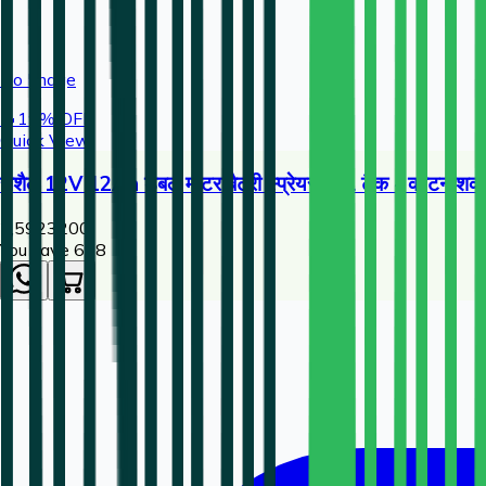
No Image
🔥
19
% OFF
Quick View
राशैल 12V 12Ah डबल मोटर बैटरी स्प्रेयर 20L टैंक - कीटनाशक और
2,592
3200
You save ₹
608