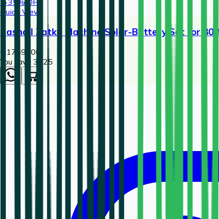
🔥
35
% OFF
Quick View
Rashail Zatka Machine Solar-Battery Set for 30 
6,175
9500
You save ₹
3325