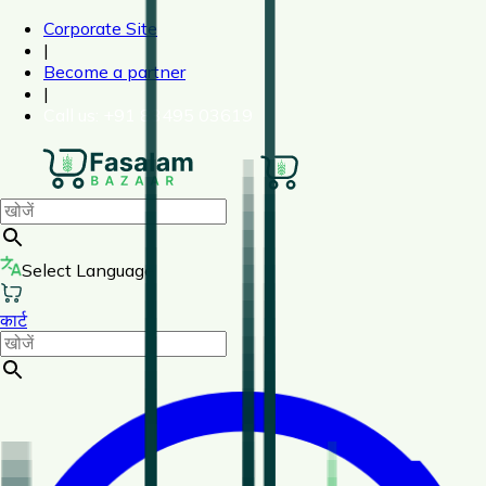
Corporate Site
|
Become a partner
|
Call us
: +91 83495 03619
Select Language
कार्ट