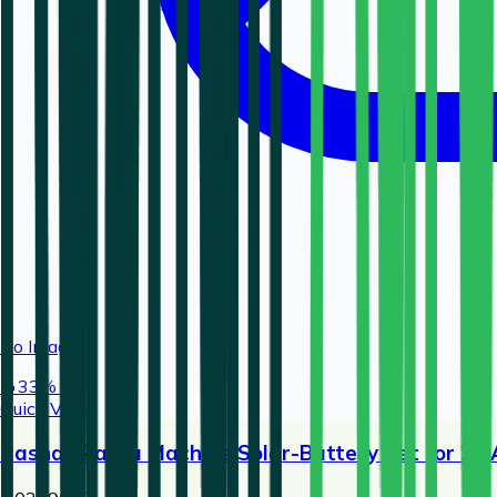
No Image
🔥
33
% OFF
Quick View
Rashail Zatka Machine Solar-Battery Set for 20 