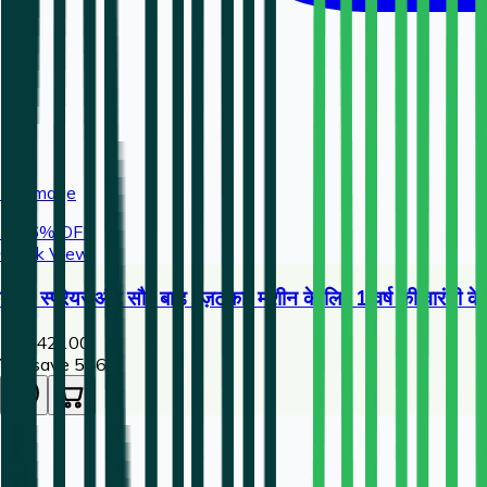
No Image
🔥
26
% OFF
Quick View
बैटरी स्प्रेयर और सौर बाड़ (ज़टका) मशीन के लिए 1 वर्ष की वारं
1,554
2100
You save ₹
546