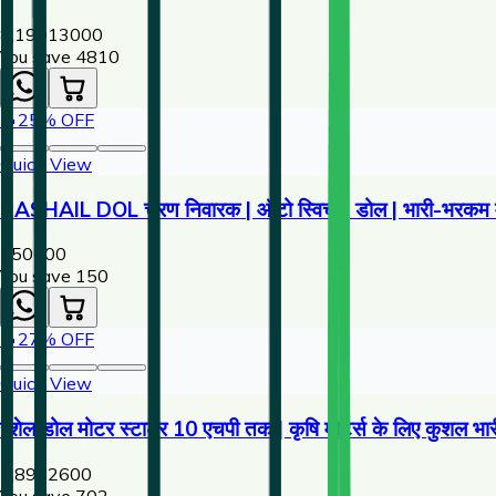
8,190
13000
You save ₹
4810
🔥
25
% OFF
Quick View
RASHAIL DOL चरण निवारक | ऑटो स्विच - डोल | भारी-भरकम मो
450
600
You save ₹
150
🔥
27
% OFF
Quick View
रशेल डोल मोटर स्टार्टर 10 एचपी तक | कृषि मोटर्स के लिए कुशल भारी-
1,898
2600
You save ₹
702