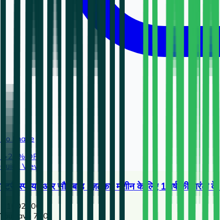
No Image
🔥
25
% OFF
Quick View
बैटरी स्प्रेयर और सौर बाड़ (ज़टका) मशीन के लिए 1 वर्ष की वारं
2,100
2800
You save ₹
700