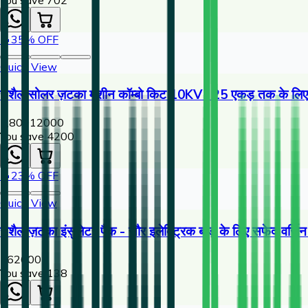
🔥
35
% OFF
Quick View
राशैल सोलर ज़टका मशीन कॉम्बो किट 10KV | 25 एकड़ तक के लिए ह
7,800
12000
You save ₹
4200
🔥
23
% OFF
Quick View
राशैल ज़टका इंसुलेटर पैक - सौर इलेक्ट्रिक बाड़ के लिए सफेद वर्ज
462
600
You save ₹
138